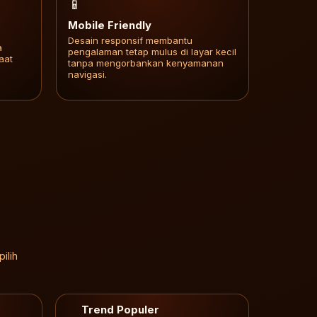
📱
Mobile Friendly
Desain responsif membantu
a
pengalaman tetap mulus di layar kecil
aat
tanpa mengorbankan kenyamanan
navigasi.
ilih
Trend Populer