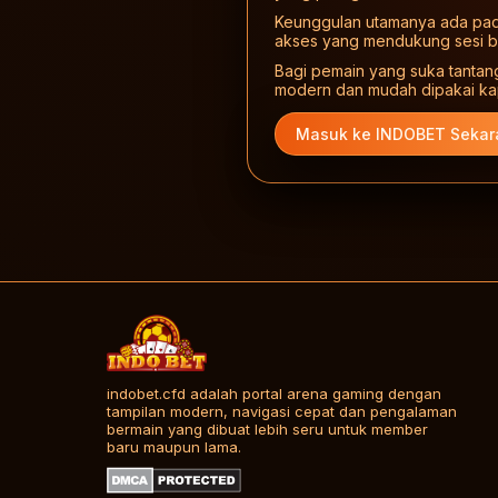
Keunggulan utamanya ada pada 
akses yang mendukung sesi ber
Bagi pemain yang suka tantang
modern dan mudah dipakai kap
Masuk ke INDOBET Sekar
indobet.cfd adalah portal arena gaming dengan
tampilan modern, navigasi cepat dan pengalaman
bermain yang dibuat lebih seru untuk member
baru maupun lama.