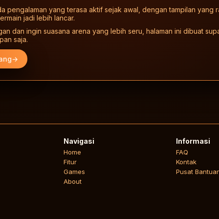
pengalaman yang terasa aktif sejak awal, dengan tampilan yang ra
main jadi lebih lancar.
an dan ingin suasana arena yang lebih seru, halaman ini dibuat supa
an saja.
ang
→
Navigasi
Informasi
Home
FAQ
Fitur
Kontak
Games
Pusat Bantua
About