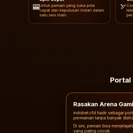
🎰
Untuk pemain yang suka pola
🏹
Coc
cepat dan keputusan instan dalam
leb
satu sesi main.
per
Portal
Rasakan Arena Gami
indobet.cfd hadir sebagai por
permainan tanpa banyak distra
Di sini, pemain bisa menjelaj
yang paling cocok.