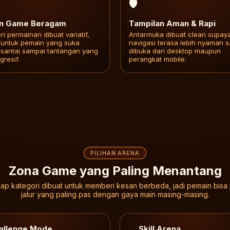
🛡️
han Game Beragam
Tampilan Aman & Rapi
ri permainan dibuat variatif,
Antarmuka dibuat clean supay
 untuk pemain yang suka
navigasi terasa lebih nyaman s
santai sampai tantangan yang
dibuka dari desktop maupun
gresif.
perangkat mobile.
PILIHAN ARENA
Zona Game yang Paling Menantang
iap kategori dibuat untuk memberi kesan berbeda, jadi pemain bisa p
jalur yang paling pas dengan gaya main masing-masing.
allenge Mode
Skill Arena