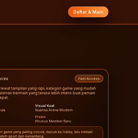
Daftar & Main
i Ini
Fast Access
ewat tampilan yang rapi, kategori game yang mudah
galaman bermain yang terasa lebih intens buat pemain
epat.
Visual Kuat
ula
Nuansa Arena Modern
Promo
Khusus Member Baru
ri game yang paling cocok, masuk ke lobby, lalu nikmati
lebih gesit dan menantang.