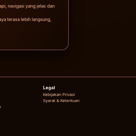
pi, navigasi yang jelas dan
ya terasa lebih langsung,
Legal
Kebijakan Privasi
Syarat & Ketentuan
n